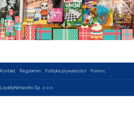
Kontakt
Regulamin
Polityka prywatności
Pomoc
LoyaltyNetworks Sp. z o.o.