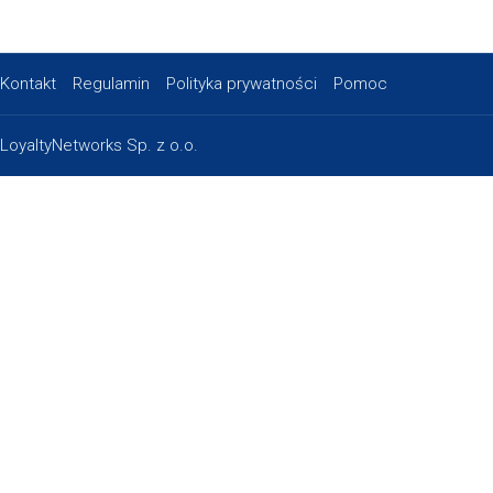
Kontakt
Regulamin
Polityka prywatności
Pomoc
LoyaltyNetworks Sp. z o.o.