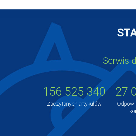
ST
Serwis d
156 525 340
27 
Zaczytanych artykułów
Odpowie
ko