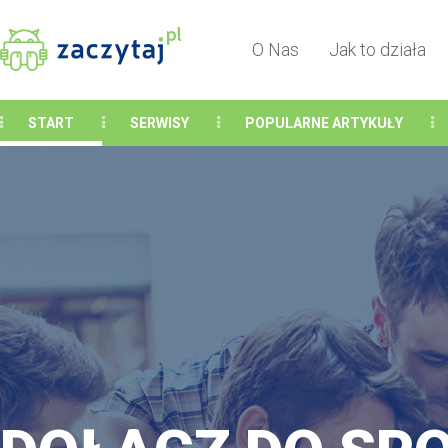
O Nas
Jak to działa
START
SERWISY
POPULARNE ARTYKUŁY