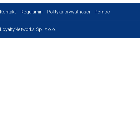
Kontakt
Regulamin
Polityka prywatności
Pomoc
LoyaltyNetworks Sp. z o.o.