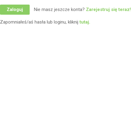
Zaloguj
Nie masz jeszcze konta?
Zarejestruj się teraz!
Zapomniałeś/aś hasła lub loginu, kliknij
tutaj.