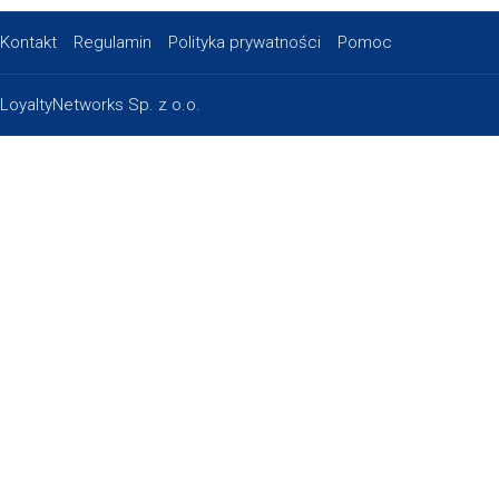
Kontakt
Regulamin
Polityka prywatności
Pomoc
LoyaltyNetworks Sp. z o.o.